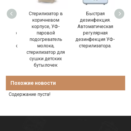
я
Стерилизатор в
Быстрая
Энер
ции,
коричневом
дезинфекция.
 для
корпусе, УФ-
Автоматическая
дези
нного
паровой
регулярная
ора
подогреватель
дезинфекция УФ-
ылочек
молока,
стерилизатора.
младе
ких
стерилизатор для
у
ов
сушки детских
бутылочек
Похожие новости
Содержание пуста!