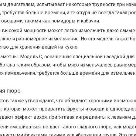
м двигателем, испытывает некоторые трудности при изме
 требуется больше времени, а текстура не всегда такая ро
и овощами, такими как помидоры и кабачки.
ее высокой мощности может легко измельчить даже самые
лкое и равномерное измельчение. Но эта модель также бо
ство для хранения вещей на кухне.
 заметны. Модель C, оснащенная специальной насадкой для
ботана таким образом, чтобы мясо измельчалось равномерн
ля измельчения, требуется больше времени для измельчени
ия пюре
ктов также утверждают, что обладают хорошими возможно
которая может превратить фрукты и овощи в однородное 
оздают эффект вихря, притягивая ингредиенты к лезвиям 
пени смешиваться, не дает такого гладкого пюре, как моде
окнистыми фруктами, такими как яблоки или груши. Это по