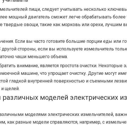
т учитывать
мельчителей пищи, следует учитывать несколько ключевы
Более мощный двигатель сможет легче обрабатывать боле
те твердые овощи, такие как морковь или орехи, лучшим 
чения. Если вы часто готовите большие порции еды или г
другой стороны, если вы используете измельчитель тольк
таточно чаши меньшего объема.
братить внимание, является простота очистки. Некоторые
моечной машине, что упрощает очистку. Другие могут им
остой гладкой внутренней поверхностью и съемными лезвия
 и щелей.
и различных моделей электрических 
азличными моделями электрических измельчителей, важно
им, как разные модели справляются, например, с измельч