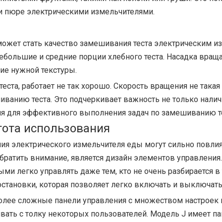
и пюре электрическими измельчителями.
может стать качество замешивания теста электрическим и
большие и средние порции хлебного теста. Насадка враща
ие нужной текстуры.
еста, работает не так хорошо. Скорость вращения не такая 
ванию теста. Это подчеркивает важность не только налич
ля для эффективного выполнения задач по замешиванию те
тота использования
я электрического измельчителя еды могут сильно повлиять
 обратить внимание, является дизайн элементов управлен
ми легко управлять даже тем, кто не очень разбирается в 
становки, которая позволяет легко включать и выключать
олее сложные панели управления с множеством настроек и
вать с толку некоторых пользователей. Модель J имеет п