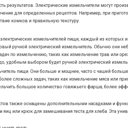
ть результатов. Электрические измельчители могут прои
ение для определенных рецептов. Например, при пригото
ствие комков и правильную текстуру.
 электрических измельчителей пищи, каждый из которых и
овый ручной электрический измельчитель. Обычно они неб
адач по измельчению, таких как измельчение трав или оре
о, удобным выбором будет ручной электрический измель
читель пищи. Они больше и мощнее, часто с чашей больш
олее сложных задач, таких как измельчение мяса или приг
льчить большое количество говяжьего фарша, более эфф
ктов также оснащены дополнительными насадками и функ
и яиц или крюк для замешивания теста для хлеба. Эта уни