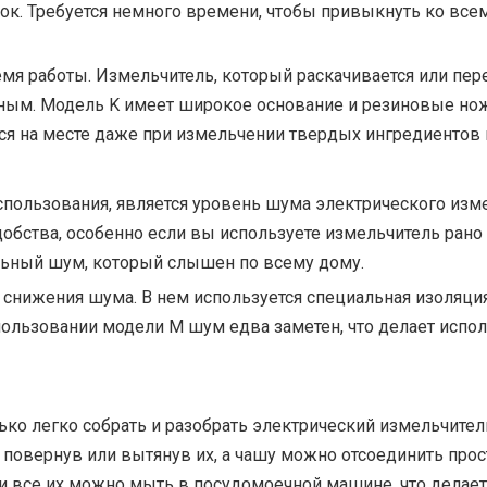
к. Требуется немного времени, чтобы привыкнуть ко всем 
мя работы. Измельчитель, который раскачивается или пе
сным. Модель K имеет широкое основание и резиновые но
ся на месте даже при измельчении твердых ингредиентов 
пользования, является уровень шума электрического изм
бства, особенно если вы используете измельчитель рано 
ельный шум, который слышен по всему дому.
 снижения шума. В нем используется специальная изоляция 
ользовании модели M шум едва заметен, что делает испол
ько легко собрать и разобрать электрический измельчите
, повернув или вытянув их, а чашу можно отсоединить пр
, и все их можно мыть в посудомоечной машине, что делае