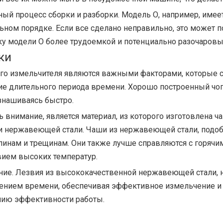
ый процесс сборки и разборки. Модель О, например, имее
ьном порядке. Если все сделано неправильно, это может п
тку модели O более трудоемкой и потенциально разочаров
ки
ого измельчителя являются важными факторами, которые с
ение длительного периода времени. Хорошо построенный 
знашиваясь быстро.
ь внимание, является материал, из которого изготовлена ​
ли нержавеющей стали. Чаши из нержавеющей стали, подобн
пинам и трещинам. Они также лучше справляются с горячи
вием высоких температур.
ие. Лезвия из высококачественной нержавеющей стали, на
течением времени, обеспечивая эффективное измельчение 
ению эффективности работы.