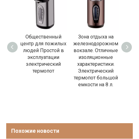
ый
Общественный
Зона отдыха на
Уд
,
центр для пожилых
железнодорожном
ный
людей Простой в
вокзале. Отличные
эле
с
эксплуатации
изоляционные
те
мой
электрический
характеристики.
унив
рой
термопот
Электрический
о
янный
термопот большой
,
емкости на 8 л.
ский
т
Похожие новости