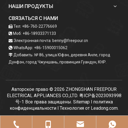
НАШИ ПРОДУКТЫ
СВЯЗАТЬСЯ С НАМИ
Тел: +86-760-22776669

Моб: +86-18933371133

Электронная почта:
benny@freepour.cn

WhatsApp: +86-15900015062

Добавить: № 86, улица Юфэн, деревня Анле, город

Дунфэн, город Чжуншань, провинция Гуандун, КНР.
Авторское право ©
2026
ZHONGSHAN FREEPOUR
ELECTRICAL APPLIANCES CO.,LTD.
粤ICP备2023093998
号-1
Все права защищены.
Sitemap
l
политика
конфиденциальности
l Технология от
Leadong.com
.