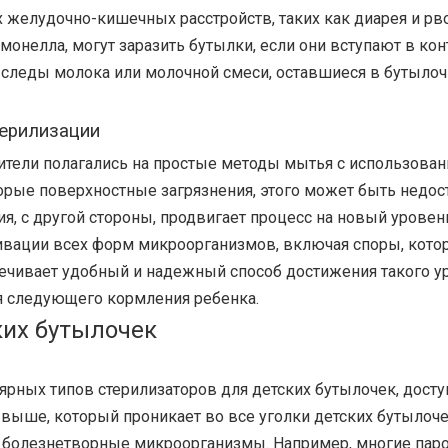
 желудочно-кишечных расстройств, таких как диарея и рв
и сальмонелла, могут заразить бутылки, если они вступают в 
леды молока или молочной смеси, оставшиеся в бутылочке
терилизации
ители полагались на простые методы мытья с использован
орые поверхностные загрязнения, этого может быть недос
 с другой стороны, продвигает процесс на новый уровень,
тивации всех форм микроорганизмов, включая споры, кот
ечивает удобный и надежный способ достижения такого уро
я следующего кормления ребенка.
ких бутылочек
рных типов стерилизаторов для детских бутылочек, доступ
 выше, который проникает во все уголки детских бутылоче
е болезнетворные микроорганизмы. Например, многие пар