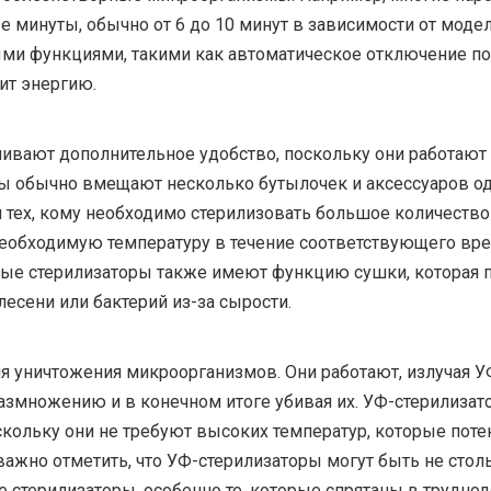
ые минуты, обычно от 6 до 10 минут в зависимости от мо
и функциями, такими как автоматическое отключение пос
ит энергию.
ивают дополнительное удобство, поскольку они работают 
ы обычно вмещают несколько бутылочек и аксессуаров од
я тех, кому необходимо стерилизовать большое количество
еобходимую температуру в течение соответствующего вре
ые стерилизаторы также имеют функцию сушки, которая п
лесени или бактерий из-за сырости.
я уничтожения микроорганизмов. Они работают, излучая 
размножению и в конечном итоге убивая их. УФ-стерилиза
скольку они не требуют высоких температур, которые пот
 важно отметить, что УФ-стерилизаторы могут быть не сто
 стерилизаторы, особенно те, которые спрятаны в трудно