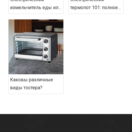
измельчитель еды или
термопот 101: полное
ручной измельчитель:
руководство по
какой из них подойдет
покупке
именно вам?
Каковы различные
виды тостера?