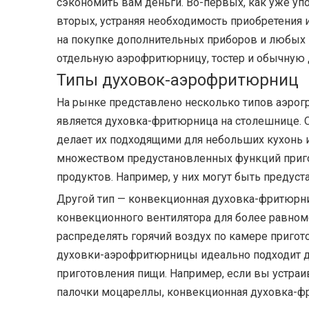
сэкономить вам деньги. Во-первых, как уже уп
вторых, устраняя необходимость приобретения
на покупке дополнительных приборов и любых п
отдельную аэрофритюрницу, тостер и обычную д
Типы духовок-аэрофритюрниц
На рынке представлено несколько типов аэрог
является духовка-фритюрница на столешнице. 
делает их подходящими для небольших кухонь и
множеством предустановленных функций пригот
продуктов. Например, у них могут быть предус
Другой тип — конвекционная духовка-фритюрниц
конвекционного вентилятора для более равном
распределять горячий воздух по камере пригот
духовки-аэрофритюрницы идеально подходит дл
приготовления пищи. Например, если вы устра
палочки моцареллы, конвекционная духовка-фр