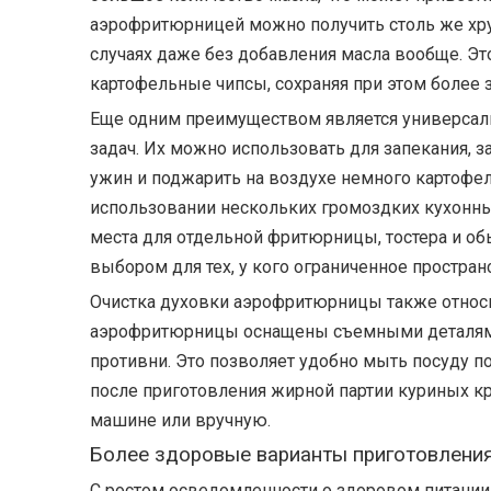
аэрофритюрницей можно получить столь же хру
случаях даже без добавления масла вообще. Эт
картофельные чипсы, сохраняя при этом более 
Еще одним преимуществом является универсал
задач. Их можно использовать для запекания, з
ужин и поджарить на воздухе немного картофеля
использовании нескольких громоздких кухонных
места для отдельной фритюрницы, тостера и о
выбором для тех, у кого ограниченное пространс
Очистка духовки аэрофритюрницы также относ
аэрофритюрницы оснащены съемными деталями,
противни. Это позволяет удобно мыть посуду п
после приготовления жирной партии куриных к
машине или вручную.
Более здоровые варианты приготовлени
С ростом осведомленности о здоровом питани