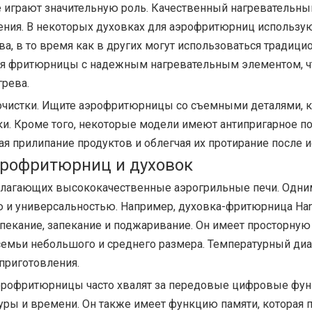
е играют значительную роль. Качественный нагревательны
ения. В некоторых духовках для аэрофритюрниц использу
а, в то время как в других могут использоваться традиц
для фритюрницы с надежным нагревательным элементом, 
грева.
 очистки. Ищите аэрофритюрницы со съемными деталями,
тки. Кроме того, некоторые модели имеют антипригарное п
я прилипание продуктов и облегчая их протирание после 
эрофритюрниц и духовок
длагающих высококачественные аэрогрильные печи. Одним
и универсальностью. Например, духовка-фритюрница Han
запекание, запекание и поджаривание. Он имеет просторную
емьи небольшого и среднего размера. Температурный диап
приготовления.
аэрофритюрницы часто хвалят за передовые цифровые фу
уры и времени. Он также имеет функцию памяти, которая 