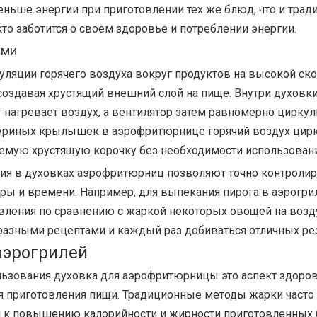
ьше энергии при приготовлении тех же блюд, что и трад
кто заботится о своем здоровье и потреблении энергии.
ами
ляции горячего воздуха вокруг продуктов на высокой скор
создавая хрустящий внешний слой на пище. Внутри духов
 нагревает воздух, а вентилятор затем равномерно циркули
куриных крылышек в аэрофритюрнице горячий воздух цирк
аемую хрустящую корочку без необходимости использовани
ия в духовках аэрофритюрниц позволяют точно контролир
ры и времени. Например, для выпекания пирога в аэрогри
вления по сравнению с жаркой некоторых овощей на воздух
азными рецептами и каждый раз добиваться отличных рез
аэрогрилей
льзования
духовка для аэрофритюрницы
это аспект здоров
я приготовления пищи. Традиционные методы жарки часто
и к повышению калорийности и жирности приготовленных б