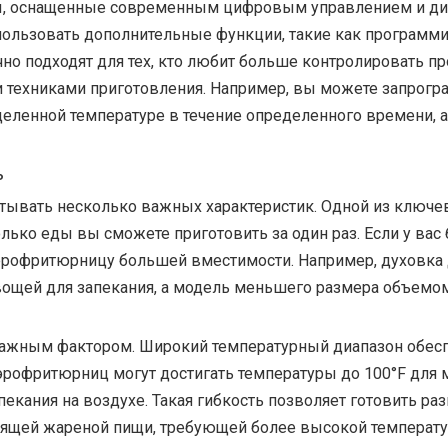
 оснащенные современным цифровым управлением и дисп
использовать дополнительные функции, такие как програм
 подходят для тех, кто любит больше контролировать пр
и техниками приготовления. Например, вы можете запро
ленной температуре в течение определенного времени, а 
ь
тывать несколько важных характеристик. Одной из ключе
ько еды вы сможете приготовить за один раз. Если у вас 
аэрофритюрницу большей вместимости. Например, духовк
ощей для запекания, а модель меньшего размера объемом
важным фактором. Широкий температурный диапазон обес
эрофритюрниц могут достигать температуры до 100°F для
пекания на воздухе. Такая гибкость позволяет готовить р
тящей жареной пищи, требующей более высокой температу