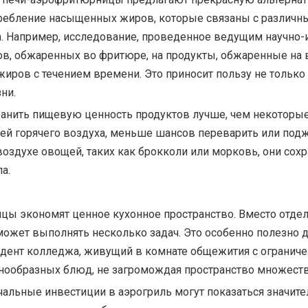
ребление насыщенных жиров, которые связаны с различн
а. Например, исследование, проведенное ведущим научно
тов, обжаренных во фритюре, на продукты, обжаренные на 
иров с течением времени. Это приносит пользу не тольк
ни.
ранить пищевую ценность продуктов лучше, чем некоторые
ей горячего воздуха, меньше шансов переварить или подж
воздухе овощей, таких как брокколи или морковь, они со
а.
цы экономят ценное кухонное пространство. Вместо отде
ожет выполнять несколько задач. Это особенно полезно д
тудент колледжа, живущий в комнате общежития с огранич
знообразных блюд, не загромождая пространство множест
ачальные инвестиции в аэрогриль могут показаться значите