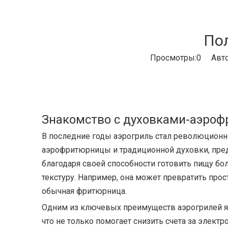
По
Просмотры:
0
Автор
Знакомство с духовками-аэро
В последние годы аэрогриль стал революцион
аэрофритюрницы и традиционной духовки, пред
благодаря своей способности готовить пищу б
текстуру. Например, она может превратить про
обычная фритюрница.
Одним из ключевых преимуществ аэрогрилей я
что не только помогает снизить счета за элек