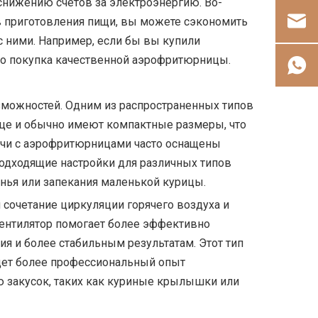
 снижению счетов за электроэнергию. Во-
в приготовления пищи, вы можете сэкономить
с ними. Например, если бы вы купили
сто покупка качественной аэрофритюрницы.
зможностей. Одним из распространенных типов
це и обычно имеют компактные размеры, что
печи с аэрофритюрницами часто оснащены
одходящие настройки для различных типов
енья или запекания маленькой курицы.
сочетание циркуляции горячего воздуха и
ентилятор помогает более эффективно
я и более стабильным результатам. Этот тип
ищет более профессиональный опыт
ю закусок, таких как куриные крылышки или