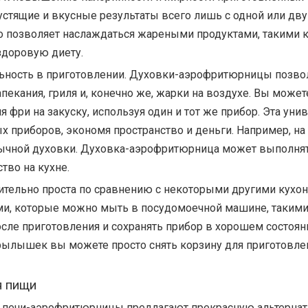
стящие и вкусные результаты всего лишь с одной или дв
о позволяет наслаждаться жареными продуктами, такими к
здоровую диету.
ьность в приготовлении. Духовки-аэрофритюрницы позво
апекания, гриля и, конечно же, жарки на воздухе. Вы может
 фри на закуску, используя один и тот же прибор. Эта уни
 приборов, экономя пространство и деньги. Например, на
бычной духовки. Духовка-аэрофритюрница может выполнять
тво на кухне.
ительно проста по сравнению с некоторыми другими кухо
 которые можно мыть в посудомоечной машине, такими к
осле приготовления и сохранять прибор в хорошем состоян
рылышек вы можете просто снять корзину для приготовле
я пищи
и печи-аэрофритюрницы предлагают прекрасную альтерна