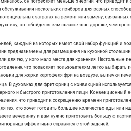
оминалось, он потребляет меньше энергии, что приводит к
 и обслуживания нескольких приборов для разных способо
отенциальных затратах на ремонт или замену, связанных 
уховку, это обойдется вам значительно дороже, чем про
рилей, каждый из которых имеет свой набор функций и во
Они предназначены для размещения на кухонной столешни
ли для тех, у кого мало места для хранения. Настольные 
овления, что позволяет пользователям легко выбирать п
тановки для жарки картофеля фри на воздухе, выпечки печ
а. В духовках для фритюрниц с конвекцией используется 
ерного и быстрого приготовления пищи. Конвекционный в
овления, что приводит к сокращению времени приготовлени
я тех, кто хочет готовить большее количество еды или 
иваете вечеринку и вам нужно приготовить большую парти
итюрница эффективно справится с этой задачей.