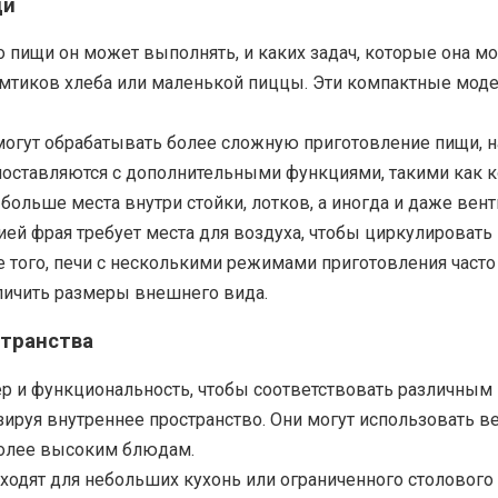
щи
о пищи он может выполнять, и каких задач, которые она м
омтиков хлеба или маленькой пиццы. Эти компактные модел
 могут обрабатывать более сложную приготовление пищи, 
 поставляются с дополнительными функциями, такими как 
 больше места внутри стойки, лотков, а иногда и даже вен
ией фрая требует места для воздуха, чтобы циркулировать
е того, печи с несколькими режимами приготовления час
личить размеры внешнего вида.
странства
р и функциональность, чтобы соответствовать различным
зируя внутреннее пространство. Они могут использовать в
более высоким блюдам.
одят для небольших кухонь или ограниченного столового п