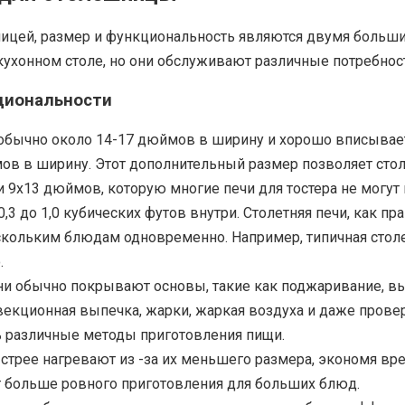
ицей, размер и функциональность являются двумя больши
ухонном столе, но они обслуживают различные потребност
циональности
, обычно около 14-17 дюймов в ширину и хорошо вписывае
ймов в ширину. Этот дополнительный размер позволяет ст
9x13 дюймов, которую многие печи для тостера не могут 
 0,3 до 1,0 кубических футов внутри. Столетняя печи, как
ескольким блюдам одновременно. Например, типичная сто
.
ни обычно покрывают основы, такие как поджаривание, вы
векционная выпечка, жарки, жаркая воздуха и даже провер
 различные методы приготовления пищи.
ыстрее нагревают из -за их меньшего размера, экономя вр
т больше ровного приготовления для больших блюд.